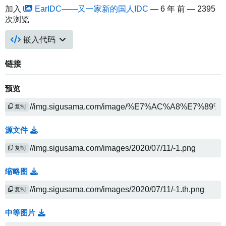
加入
EarIDC——又一家新的国人IDC
—
6 年 前
— 2395
次浏览
嵌入代码
链接
预览
复制
源文件
复制
缩略图
复制
中等图片